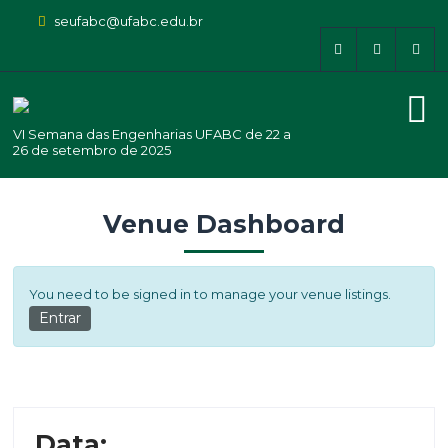
seufabc@ufabc.edu.br
VI Semana das Engenharias UFABC de 22 a
26 de setembro de 2025
Venue Dashboard
You need to be signed in to manage your venue listings.
Entrar
Data
: