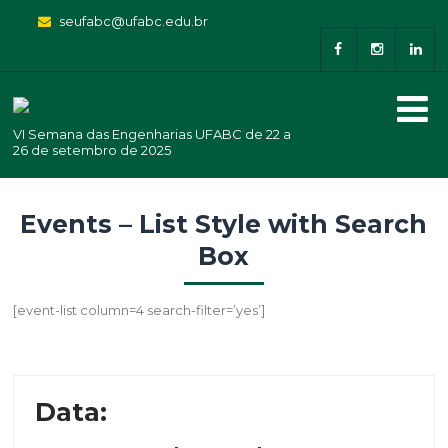
seufabc@ufabc.edu.br
VI Semana das Engenharias UFABC de 22 a
26 de setembro de 2025
Events – List Style with Search
Box
[event-list column=4 search-filter=’yes’]
Data
: